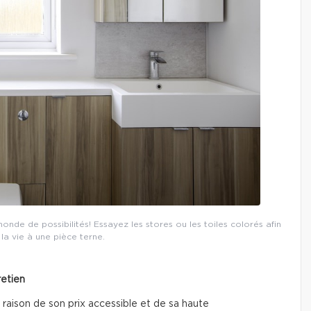
 monde de possibilités! Essayez les stores ou les toiles colorés afin
 la vie à une pièce terne.
retien
 raison de son prix accessible et de sa haute