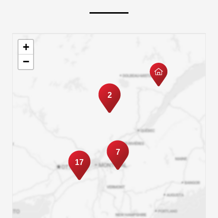
+
−
2
7
17