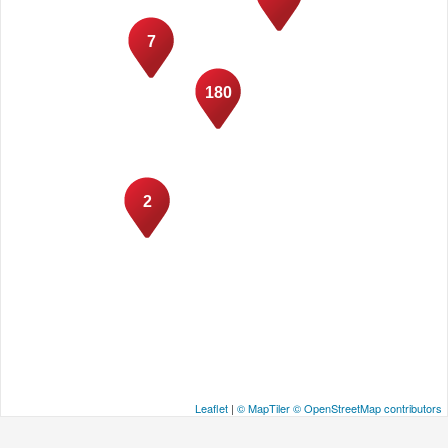
7
180
2
Leaflet
|
© MapTiler
© OpenStreetMap contributors