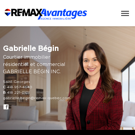
Gabrielle Bégin
Courtier immobilier
résidentiel et commercial
GABRIELLE BÉGIN INC.
Saint-Georges
C
418 957-4640
B
418 221-0101
gabrielle.begin@remax-quebec.com