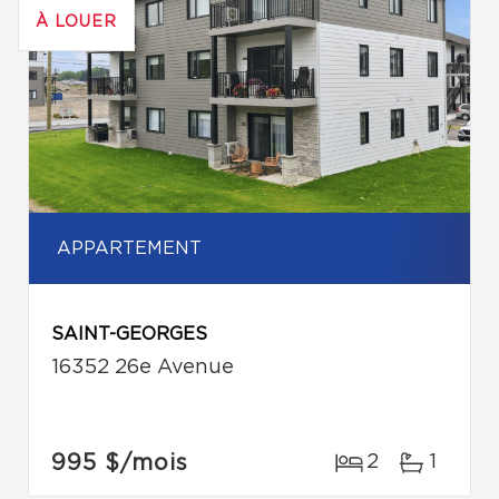
À LOUER
APPARTEMENT
SAINT-GEORGES
16352 26e Avenue
995 $
/mois
2
1