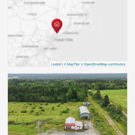
Leaflet
|
© MapTiler
© OpenStreetMap contributors