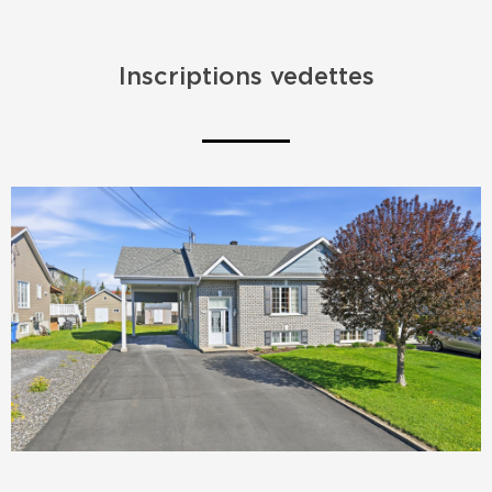
Inscriptions vedettes
VENDU
VENDU
VENDU